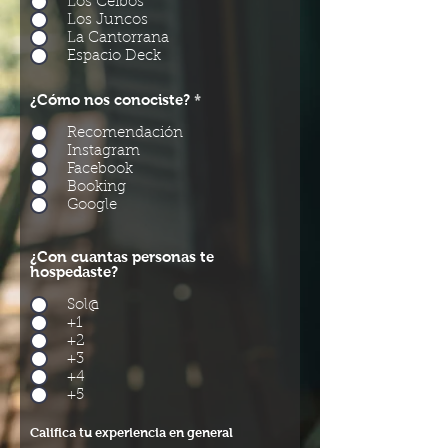
Los Ceibos
Los Juncos
La Cantorrana
Espacio Deck
¿Cómo nos conociste?
*
Recomendación
Instagram
Facebook
Booking
Google
¿Con cuantas personas te
hospedaste?
Sol@
+1
+2
+3
+4
+5
Califica tu experiencia en general