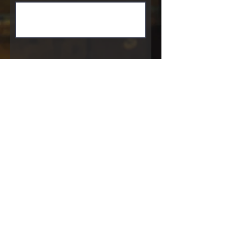
Enviar
Urion River, Tigre, Buenos Aires.
Email:
islaverdelodge@gmail.com
Tel: (+54)
11 6691 8006
Home
Booking
Cabins
Cancellation Policy