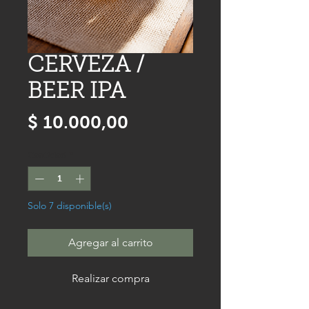
CERVEZA /
BEER IPA
Precio
$ 10.000,00
Cantidad
*
Solo 7 disponible(s)
Agregar al carrito
Realizar compra