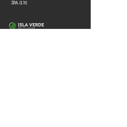
IPA (1 lt)
Río Urión,Tigre, Buenos Aires.
Mail:
islaverdelodge@gmail.com
Tel: (+54) 11
6691 8006
Inicio
Reservar
Cabañas
Política de cancelación
Pesca
Tienda
Actividades
Gift Card
Despensa
Espacio Deck
Contacto
Nosotros
Galería